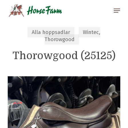
Skip
Menu
to
main
Close
content
Menu
Alla hoppsadlar
Wintec,
Thorowgood
Thorowgood (25125)