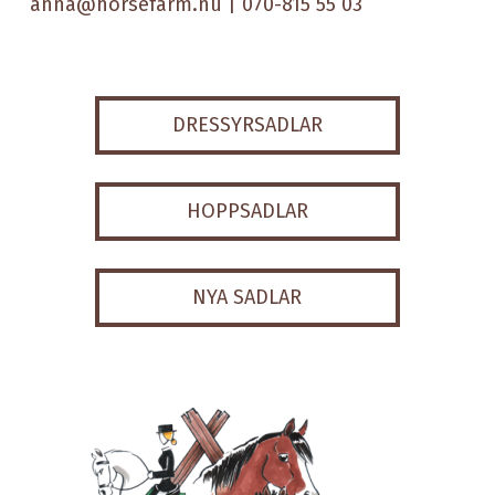
anna@horsefarm.nu
| 070-815 55 03
DRESSYRSADLAR
HOPPSADLAR
NYA SADLAR