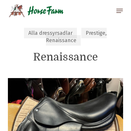
Skip
Menu
to
main
Close
content
Menu
Alla dressyrsadlar
Prestige,
Renaissance
Renaissance