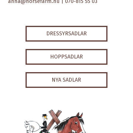
anna@horsefarm.nu
| 070-815 55 03
DRESSYRSADLAR
HOPPSADLAR
NYA SADLAR