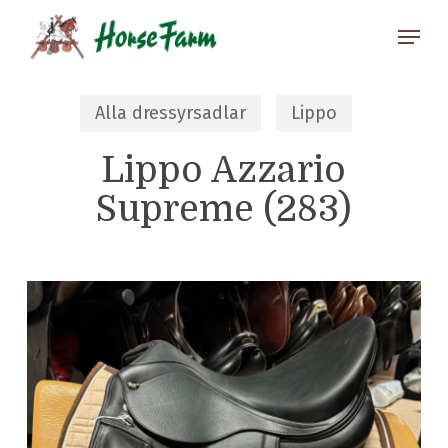
Skip
Menu
to
main
Close
content
Menu
Alla dressyrsadlar
Lippo
Lippo Azzario
Supreme (283)