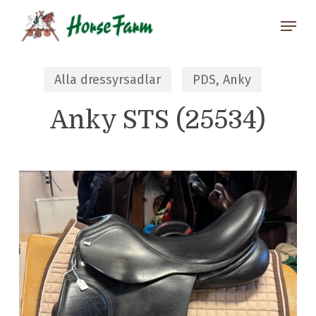
Skip
Menu
to
main
Close
content
Menu
Alla dressyrsadlar
PDS, Anky
Anky STS (25534)